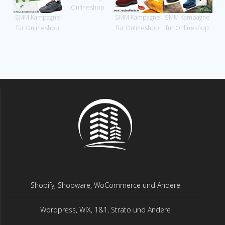
Onlineshop
SMM Kampagne
SMM Kampagne
SMM Kampagne
SM
für Onlineshop
für Onlineshop
für Onlineshop
fü
Shopify, Shopware, WoCommerce und Andere
Wordpress, WiX, 1&1, Strato und Andere